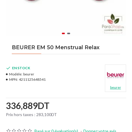
BEURER EM 50 Menstrual Relax
EN STOCK
Modèle:
beurer
MPN:
4211125648541
beurer
336,889DT
Prix hors taxes : 283,100DT
Basé sur 0 évaluation(s).
-
Donnez votre avis