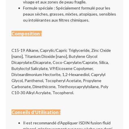
visage et aux zones de peau fragile.
Formule spéciale : Spécialement formulé pour les
peaux sèches, grasses, mixtes, atopiques, sensibles
ou intolérantes aux filtres chimiques.
Composition :
C15-19 Alkane, Caprylic/Capric Triglyceride, Zinc Oxide
[nano], Titanium Dioxide [nano], Butylene Glycol
Dicaprylate/Dicaprate, Coco-Caprylate/Caprate, Silica,
Butyloctyl Salicylate, VP/Eicosene Copolymer,
Disteardimonium Hectorite, 1,2-Hexanediol, Caprylyl
Glycol, Panthenol, Tocopheryl Acetate, Propylene
Carbonate, Dimethicone, Triethoxycaprylylsilane, Poly
C10-30 Alkyl Acrylate, Tocopherol.
Conseils d'Utilisation :
Il est recommandé d'Appliquer ISDIN fusion fluid
mineral généreusement sur peau sèche une demi-