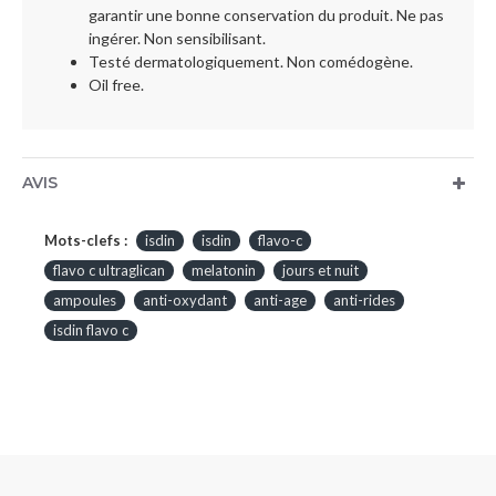
garantir une bonne conservation du produit. Ne pas
ingérer. Non sensibilisant.
Testé dermatologiquement. Non comédogène.
Oil free.
AVIS
Mots-clefs :
isdin
isdin
flavo-c
flavo c ultraglican
melatonin
jours et nuit
ampoules
anti-oxydant
anti-age
anti-rides
isdin flavo c