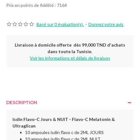
Prix en points de fidélité : 7164
Basé sur 0 évaluation(s).
-
Donnez votre avis
Livraison à domicile offerte dès 99,000 TND d'achats
dans toute la Tunisie.
Voir les informations et délais de livraison
DESCRIPTION
Isdin Flavo-C Jours & NUIT -
Flavo-C Melatonin &
Ultraglican
10 ampoules isdin flavo c de 2ML JOURS
10 ampoules isdin flavo c de 2ML NUIT