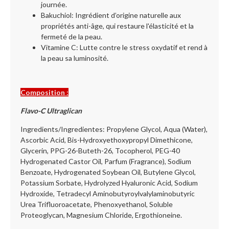
journée.
Bakuchiol: Ingrédient d’origine naturelle aux
propriétés anti-âge, qui restaure l'élasticité et la
fermeté de la peau.
Vitamine C: Lutte contre le stress oxydatif et rend à
la peau sa luminosité.
Composition :
Flavo-C Ultraglican
Ingredients/Ingredientes: Propylene Glycol, Aqua (Water),
Ascorbic Acid, Bis-Hydroxyethoxypropyl Dimethicone,
Glycerin, PPG-26-Buteth-26, Tocopherol, PEG-40
Hydrogenated Castor Oil, Parfum (Fragrance), Sodium
Benzoate, Hydrogenated Soybean Oil, Butylene Glycol,
Potassium Sorbate, Hydrolyzed Hyaluronic Acid, Sodium
Hydroxide, Tetradecyl Aminobutyroylvalylaminobutyric
Urea Trifluoroacetate, Phenoxyethanol, Soluble
Proteoglycan, Magnesium Chloride, Ergothioneine.