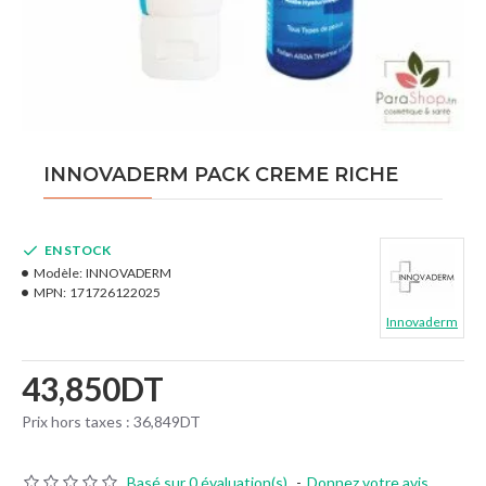
INNOVADERM PACK CREME RICHE
EN STOCK
Modèle:
INNOVADERM
MPN:
171726122025
Innovaderm
43,850DT
Prix hors taxes : 36,849DT
Basé sur 0 évaluation(s).
-
Donnez votre avis