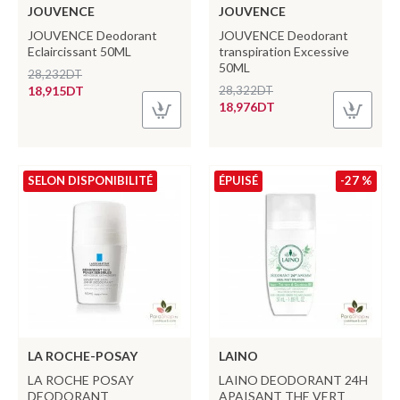
JOUVENCE
JOUVENCE
JOUVENCE Deodorant
JOUVENCE Deodorant
Eclaircissant 50ML
transpiration Excessive
50ML
28,232DT
18,915DT
28,322DT
18,976DT
SELON DISPONIBILITÉ
ÉPUISÉ
-27 %
LA ROCHE-POSAY
LAINO
LA ROCHE POSAY
LAINO DEODORANT 24H
DEODORANT
APAISANT THE VERT