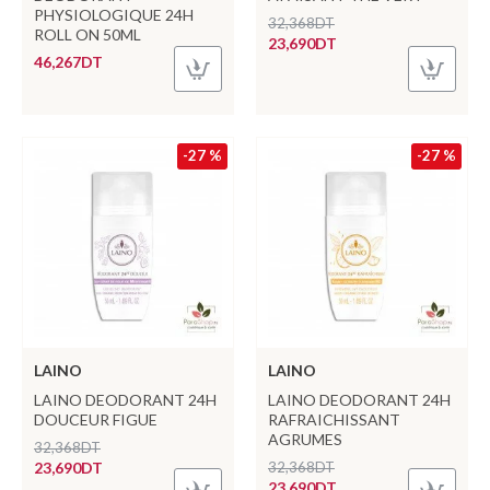
PHYSIOLOGIQUE 24H
32,368DT
ROLL ON 50ML
23,690DT
46,267DT
-27 %
-27 %
LAINO
LAINO
LAINO DEODORANT 24H
LAINO DEODORANT 24H
DOUCEUR FIGUE
RAFRAICHISSANT
AGRUMES
32,368DT
23,690DT
32,368DT
23,690DT