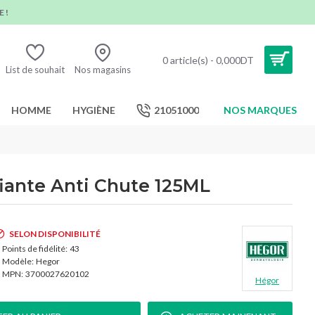
 !
0 article(s) - 0,000DT
List de souhait
Nos magasins
HOMME
HYGIÈNE
21051000
NOS MARQUES
fiante Anti Chute 125ML
SELON DISPONIBILITÉ
Points de fidélité:
43
Modèle:
Hegor
MPN:
3700027620102
Hégor