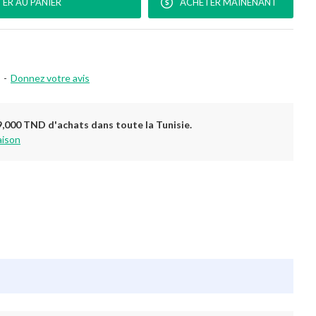
ER AU PANIER
ACHETER MAINENANT
-
Donnez votre avis
9,000 TND d'achats dans toute la Tunisie.
aison