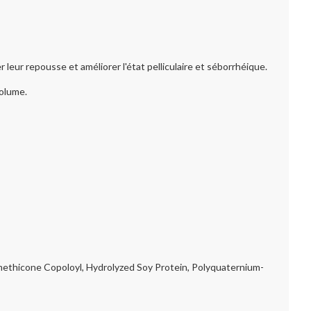
leur repousse et améliorer l'état pelliculaire et séborrhéique.
volume.
methicone Copoloyl, Hydrolyzed Soy Protein, Polyquaternium-