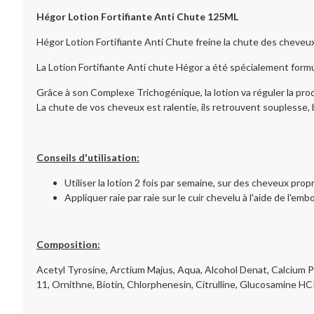
Hégor Lotion Fortifiante Anti Chute 125ML
Hégor Lotion Fortifiante Anti Chute freine la chute des cheveux
La Lotion Fortifiante Anti chute Hégor a été spécialement formul
Grâce à son Complexe Trichogénique, la lotion va réguler la produc
La chute de vos cheveux est ralentie, ils retrouvent souplesse, 
Conseils d'utilisation:
Utiliser la lotion 2 fois par semaine, sur des cheveux prop
Appliquer raie par raie sur le cuir chevelu à l'aide de l'
Composition:
Acetyl Tyrosine, Arctium Majus, Aqua, Alcohol Denat, Calcium 
11, Ornithne, Biotin, Chlorphenesin, Citrulline, Glucosamine H