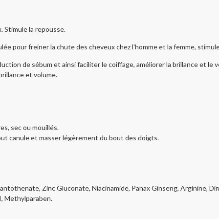
. Stimule la repousse.
ée pour freiner la chute des cheveux chez l'homme et la femme, stimuler 
tion de sébum et ainsi faciliter le coiffage, améliorer la brillance et le 
brillance et volume.
res, sec ou mouillés.
embout canule et masser légèrement du bout des doigts.
Pantothenate, Zinc Gluconate, Niacinamide, Panax Ginseng, Arginine, Di
CI, Methylparaben.