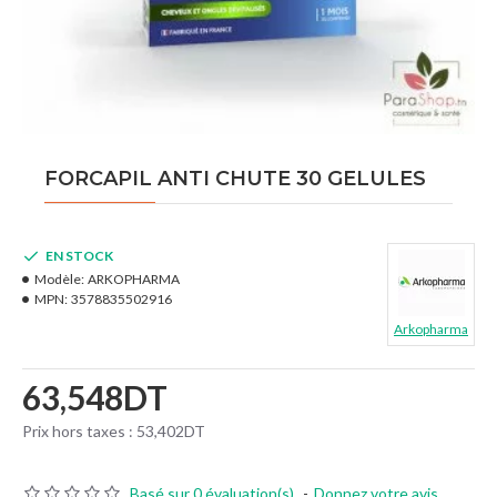
FORCAPIL ANTI CHUTE 30 GELULES
EN STOCK
Modèle:
ARKOPHARMA
MPN:
3578835502916
Arkopharma
63,548DT
Prix hors taxes : 53,402DT
Basé sur 0 évaluation(s).
-
Donnez votre avis