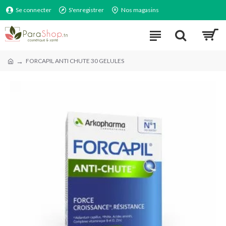
Se connecter
S'enregistrer
Nos magasins
FORCAPIL ANTI CHUTE 30 GELULES