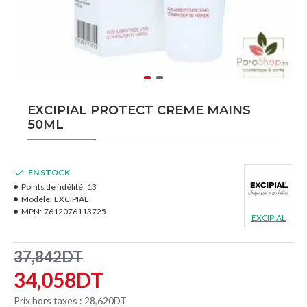
EXCIPIAL PROTECT CREME MAINS
50ML
EN STOCK
Points de fidélité:
13
Modèle:
EXCIPIAL
MPN:
7612076113725
EXCIPIAL
37,842DT
34,058DT
Prix hors taxes : 28,620DT