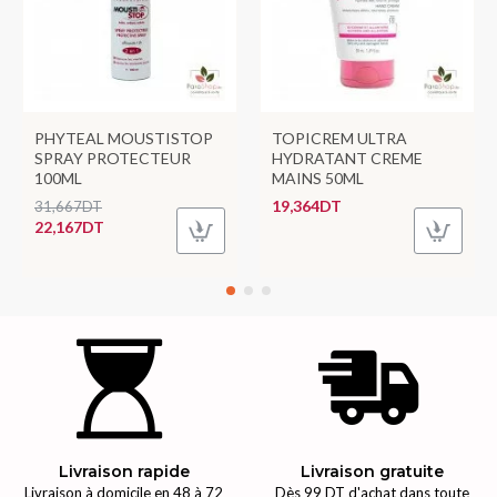
PHYTEAL MOUSTISTOP
TOPICREM ULTRA
SPRAY PROTECTEUR
HYDRATANT CREME
100ML
MAINS 50ML
19,364DT
31,667DT
22,167DT
Livraison rapide
Livraison gratuite
Livraison à domicile en 48 à 72
Dès 99 DT d'achat dans toute