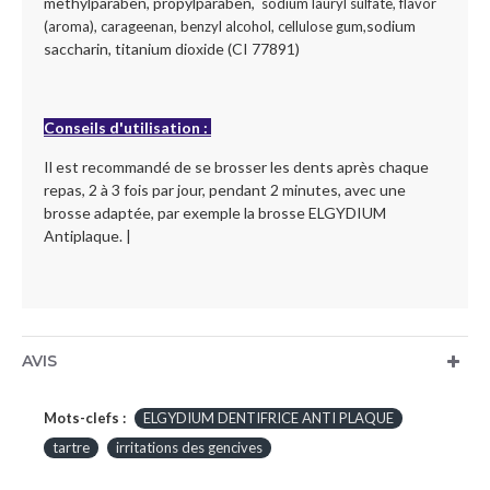
methylparaben, propylparaben,
sodium lauryl sulfate, flavor
sodium
(aroma), carageenan, benzyl alcohol, cellulose gum,
saccharin, titanium dioxide (CI 77891)
Conseils d'utilisation :
Il est recommandé de se brosser les dents après chaque
repas, 2 à 3 fois par jour, pendant 2 minutes, avec une
brosse adaptée, par exemple la brosse ELGYDIUM
Antiplaque. |
AVIS
Mots-clefs :
ELGYDIUM DENTIFRICE ANTI PLAQUE
tartre
irritations des gencives