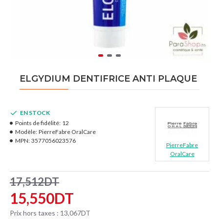
ELGYDIUM DENTIFRICE ANTI PLAQUE
EN STOCK
Points de fidélité:
12
Modèle:
PierreFabre OralCare
MPN:
3577056023576
PierreFabre
OralCare
17,512DT
15,550DT
Prix hors taxes : 13,067DT