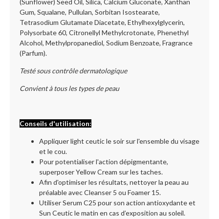
(Sunflower) Seed Oil, Silica, Calcium Gluconate, Xanthan
Gum, Squalane, Pullulan, Sorbitan Isostearate,
Tetrasodium Glutamate Diacetate, Ethylhexylglycerin,
Polysorbate 60, Citronellyl Methylcrotonate, Phenethyl
Alcohol, Methylpropanediol, Sodium Benzoate, Fragrance
(Parfum).
Testé sous contrôle dermatologique
Convient à tous les types de peau
Conseils d'utilisation:
Appliquer light ceutic le soir sur l'ensemble du visage
et le cou.
Pour potentialiser l'action dépigmentante,
superposer Yellow Cream sur les taches.
Afin d'optimiser les résultats, nettoyer la peau au
préalable avec Cleanser 5 ou Foamer 15.
Utiliser Serum C25 pour son action antioxydante et
Sun Ceutic le matin en cas d’exposition au soleil.