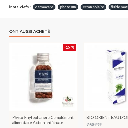
Mots-clefs :
dermacare
photosun
ecran solaire
fluide mati
ONT AUSSI ACHETÉ
-15 %
Phyto Phytophanere Complément
BIO ORIENT EAU D'O
alimentaire Action antichute
7,587DT