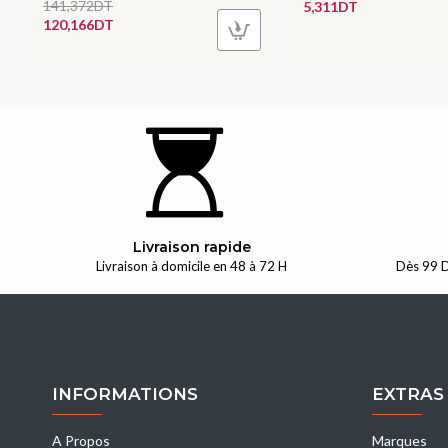
141,372DT
5,311DT
120,166DT
Livraison rapide
Livraison à domicile en 48 à 72 H
Dès 99 D
INFORMATIONS
EXTRAS
A Propos
Marques