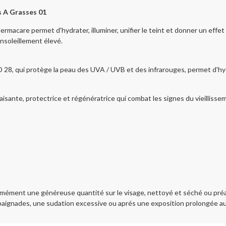
A Grasses 01
rmacare permet d'hydrater, illuminer, unifier le teint et donner un ef
ensoleillement élevé.
8, qui protège la peau des UVA / UVB et des infrarouges, permet d'hydra
isante, protectrice et régénératrice qui combat les signes du vieillisse
ment une généreuse quantité sur le visage, nettoyé et séché ou préala
baignades, une sudation excessive ou aprés une exposition prolongée au 