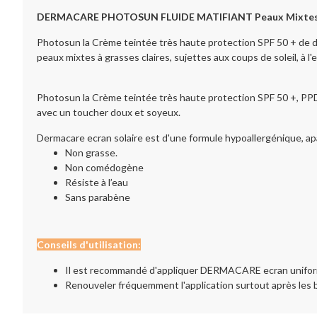
DERMACARE PHOTOSUN FLUIDE MATIFIANT Peaux Mixtes 
Photosun la Crème teintée très haute protection SPF 50 + de de
peaux mixtes à grasses claires, sujettes aux coups de soleil, à l'
Photosun la Crème teintée très haute protection SPF 50 +, PPD 2
avec un toucher doux et soyeux.
Dermacare ecran solaire est d'une formule hypoallergénique, apa
Non grasse.
Non comédogène
Résiste à l’eau
Sans parabène
Conseils d'utilisation:
Il est recommandé d'appliquer DERMACARE ecran uniformé
Renouveler fréquemment l'application surtout après les 