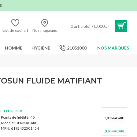
 !
0 article(s) - 0,000DT
List de souhait
Nos magasins
HOMME
HYGIÈNE
21051000
NOS MARQUES
OSUN FLUIDE MATIFIANT
EN STOCK
Points de fidélité:
40
Modèle:
DERMACARE
MPN:
6192432501454
DERMACARE