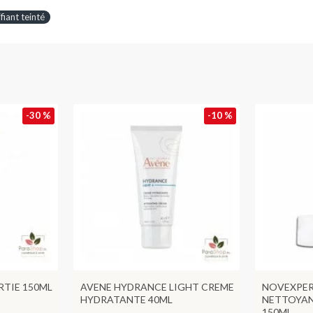
fiant teinté
-30 %
-10 %
RTIE 150ML
AVENE HYDRANCE LIGHT CREME
NOVEXPER
HYDRATANTE 40ML
NETTOYAN
150ML