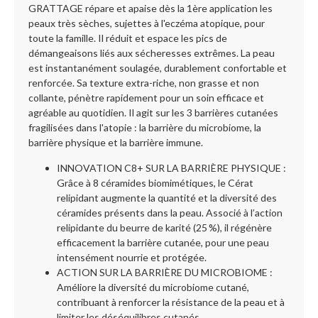
GRATTAGE répare et apaise dès la 1ère application les
peaux très sèches, sujettes à l'eczéma atopique, pour
toute la famille. Il réduit et espace les pics de
démangeaisons liés aux sécheresses extrêmes. La peau
est instantanément soulagée, durablement confortable et
renforcée. Sa texture extra-riche, non grasse et non
collante, pénètre rapidement pour un soin efficace et
agréable au quotidien. Il agit sur les 3 barrières cutanées
fragilisées dans l'atopie : la barrière du microbiome, la
barrière physique et la barrière immune.
INNOVATION C8+ SUR LA BARRIÈRE PHYSIQUE :
Grâce à 8 céramides biomimétiques, le Cérat
relipidant augmente la quantité et la diversité des
céramides présents dans la peau. Associé à l’action
relipidante du beurre de karité (25 %), il régénère
efficacement la barrière cutanée, pour une peau
intensément nourrie et protégée.
ACTION SUR LA BARRIÈRE DU MICROBIOME :
Améliore la diversité du microbiome cutané,
contribuant à renforcer la résistance de la peau et à
limiter les déséquilibres cutanés.