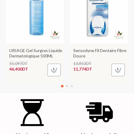
URIAGE Gel Surgras Liquide
Sensodyne Fil Dentaire Fibre
Dermatologique 500ML
Douce
55,097DT
13,852DT
46,400DT
11,774DT