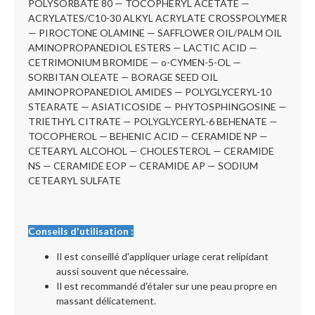
POLYSORBATE 80 — TOCOPHERYL ACETATE —
ACRYLATES/C10-30 ALKYL ACRYLATE CROSSPOLYMER
— PIROCTONE OLAMINE — SAFFLOWER OIL/PALM OIL
AMINOPROPANEDIOL ESTERS — LACTIC ACID —
CETRIMONIUM BROMIDE — o-CYMEN-5-OL —
SORBITAN OLEATE — BORAGE SEED OIL
AMINOPROPANEDIOL AMIDES — POLYGLYCERYL-10
STEARATE — ASIATICOSIDE — PHYTOSPHINGOSINE —
TRIETHYL CITRATE — POLYGLYCERYL-6 BEHENATE —
TOCOPHEROL — BEHENIC ACID — CERAMIDE NP —
CETEARYL ALCOHOL — CHOLESTEROL — CERAMIDE
NS — CERAMIDE EOP — CERAMIDE AP — SODIUM
CETEARYL SULFATE
Conseils d'utilisation :
Il est conseillé d'appliquer uriage cerat relipidant
aussi souvent que nécessaire.
Il est recommandé d'étaler sur une peau propre en
massant délicatement.