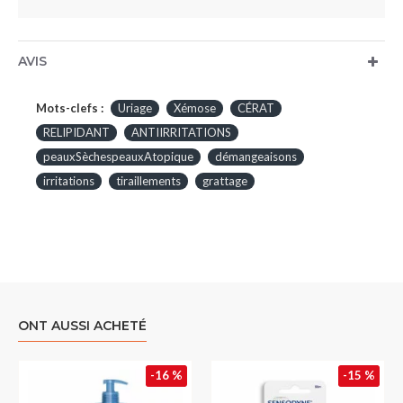
AVIS
Mots-clefs :
Uriage
Xémose
CÉRAT
RELIPIDANT
ANTIIRRITATIONS
peauxSèchespeauxAtopique
démangeaisons
irritations
tiraillements
grattage
ONT AUSSI ACHETÉ
-16 %
-15 %