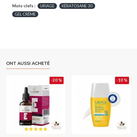
Mots-clefs :
URIAGE
KÉRATOSANE 30
GEL CRÈME
ONT AUSSI ACHETÉ
-20 %
-10 %