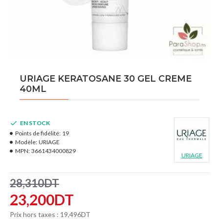
URIAGE KERATOSANE 30 GEL CREME
40ML
EN STOCK
Points de fidélité:
19
Modèle:
URIAGE
MPN:
3661434000829
URIAGE
28,310DT
23,200DT
Prix hors taxes : 19,496DT