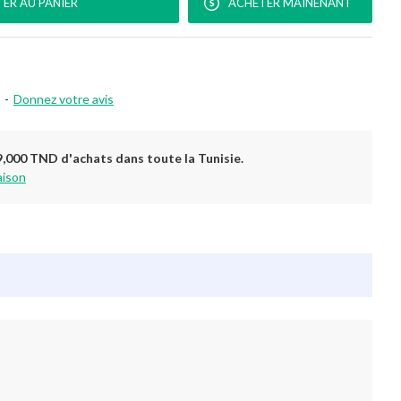
ER AU PANIER
ACHETER MAINENANT
-
Donnez votre avis
9,000 TND d'achats dans toute la Tunisie.
aison