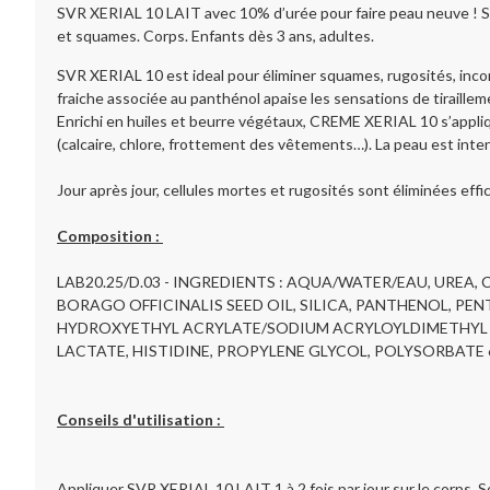
SVR XERIAL 10 LAIT avec 10% d’urée pour faire peau neuve ! So
et squames. Corps. Enfants dès 3 ans, adultes.
SVR XERIAL 10 est ideal pour éliminer squames, rugosités, incon
fraiche associée au panthénol apaise les sensations de tiraill
Enrichi en huiles et beurre végétaux, CREME XERIAL 10 s’appl
(calcaire, chlore, frottement des vêtements…). La peau est in
Jour après jour, cellules mortes et rugosités sont éliminées eff
Composition :
LAB20.25/D.03 - INGREDIENTS : AQUA/WATER/EAU, UREA
BORAGO OFFICINALIS SEED OIL, SILICA, PANTHENOL, PEN
HYDROXYETHYL ACRYLATE/SODIUM ACRYLOYLDIMETHYL T
LACTATE, HISTIDINE, PROPYLENE GLYCOL, POLYSORBATE
Conseils d'utilisation :
Appliquer SVR XERIAL 10 LAIT 1 à 2 fois par jour sur le corps. 