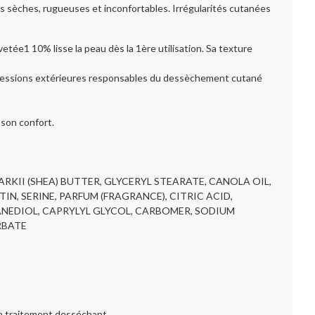
s sèches, rugueuses et inconfortables. Irrégularités cutanées
tée1 10% lisse la peau dès la 1ère utilisation. Sa texture
agressions extérieures responsables du dessèchement cutané
 son confort.
RKII (SHEA) BUTTER, GLYCERYL STEARATE, CANOLA OIL,
IN, SERINE, PARFUM (FRAGRANCE), CITRIC ACID,
EDIOL, CAPRYLYL GLYCOL, CARBOMER, SODIUM
RBATE
un traitement desséchant.