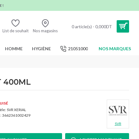
 !
0 article(s) - 0,000DT
List de souhait
Nos magasins
HOMME
HYGIÈNE
21051000
NOS MARQUES
T 400ML
UISÉ
le:
SVR XERIAL
:
3662361002429
SVR