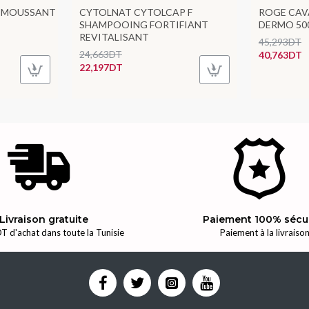
L MOUSSANT
CYTOLNAT CYTOLCAP F
ROGE CAVA
SHAMPOOING FORTIFIANT
DERMO 50
REVITALISANT
45,293DT
24,663DT
40,763DT
22,197DT
Livraison gratuite
Paiement 100% sécu
T d'achat dans toute la Tunisie
Paiement à la livraiso