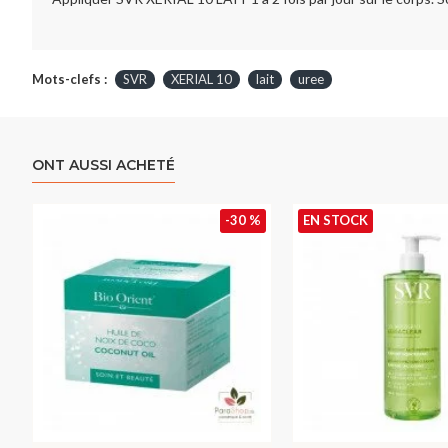
Mots-clefs :
SVR
XERIAL 10
lait
uree
ONT AUSSI ACHETÉ
-30 %
EN STOCK