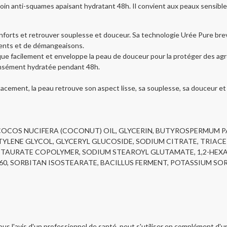
in anti-squames apaisant hydratant 48h. Il convient aux peaux sensible
forts et retrouver souplesse et douceur. Sa technologie Urée Pure breve
ements et de démangeaisons.
ique facilement et enveloppe la peau de douceur pour la protéger des 
tensément hydratée pendant 48h.
icacement, la peau retrouve son aspect lisse, sa souplesse, sa douceur et
, COCOS NUCIFERA (COCONUT) OIL, GLYCERIN, BUTYROSPERMUM PA
TYLENE GLYCOL, GLYCERYL GLUCOSIDE, SODIUM CITRATE, TRIACET
AURATE COPOLYMER, SODIUM STEAROYL GLUTAMATE, 1,2-HEXAN
 60, SORBITAN ISOSTEARATE, BACILLUS FERMENT, POTASSIUM SO
Sous l'avis d'un professionnel de santé, peut s'utiliser en complément d'