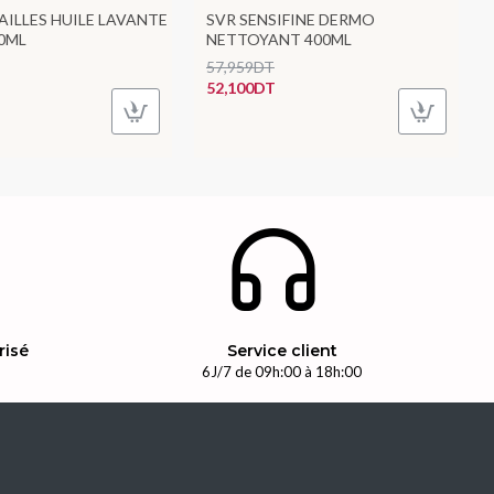
ILLES HUILE LAVANTE
SVR SENSIFINE DERMO
0ML
NETTOYANT 400ML
57,959DT
52,100DT
risé
Service client
n
6J/7 de 09h:00 à 18h:00