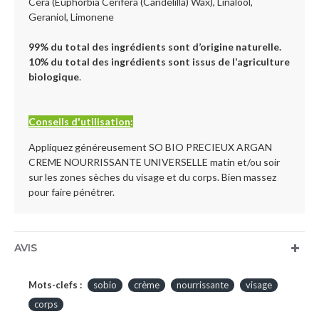
Cera (Euphorbia Cerifera (Candelilla) Wax), Linalool,
Geraniol, Limonene
99% du total des ingrédients sont d’origine naturelle.
10% du total des ingrédients sont issus de l’agriculture
biologique
.
Conseils d'utilisation
:
Appliquez généreusement SO BIO PRECIEUX ARGAN
CREME NOURRISSANTE UNIVERSELLE matin et/ou soir
sur les zones sèches du visage et du corps. Bien massez
pour faire pénétrer.
AVIS
Mots-clefs :
sobio
crème
nourrissante
visage
corps