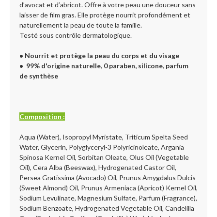
d’avocat et d’abricot. Offre à votre peau une douceur sans
laisser de film gras. Elle protège nourrit profondément et
naturellement la peau de toute la famille.
Testé sous contrôle dermatologique.
•
Nourrit et protège la peau du corps et du visage
•
99% d'origine naturelle, 0 paraben, silicone, parfum
de synthèse
Composition
:
Aqua (Water), Isopropyl Myristate, Triticum Spelta Seed
Water, Glycerin, Polyglyceryl-3 Polyricinoleate, Argania
Spinosa Kernel Oil, Sorbitan Oleate, Olus Oil (Vegetable
Oil), Cera Alba (Beeswax), Hydrogenated Castor Oil,
Persea Gratissima (Avocado) Oil, Prunus Amygdalus Dulcis
(Sweet Almond) Oil, Prunus Armeniaca (Apricot) Kernel Oil,
Sodium Levulinate, Magnesium Sulfate, Parfum (Fragrance),
Sodium Benzoate, Hydrogenated Vegetable Oil, Candelilla