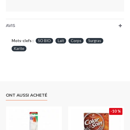
AVIS
Mots-clefs :
SO BIO
Lait
Corps
Surgras
Karite
ONT AUSSI ACHETÉ
-10 %