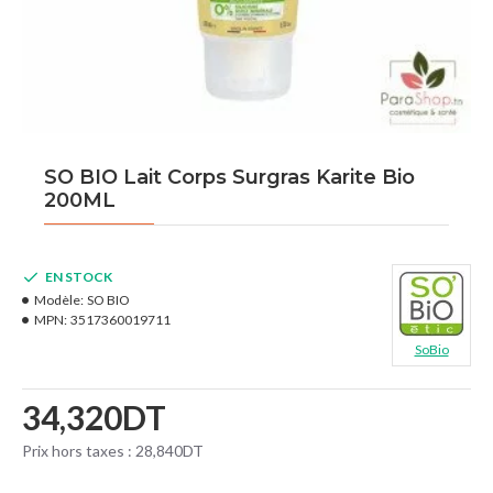
SO BIO Lait Corps Surgras Karite Bio
200ML
EN STOCK
Modèle:
SO BIO
MPN:
3517360019711
SoBio
34,320DT
Prix hors taxes : 28,840DT