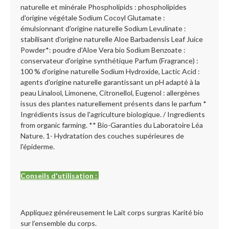
naturelle et minérale Phospholipids : phospholipides
d'origine végétale Sodium Cocoyl Glutamate :
émulsionnant d'origine naturelle Sodium Levulinate :
stabilisant d'origine naturelle Aloe Barbadensis Leaf Juice
Powder*: poudre d'Aloe Vera bio Sodium Benzoate :
conservateur d'origine synthétique Parfum (Fragrance) :
100 % d'origine naturelle Sodium Hydroxide, Lactic Acid :
agents d'origine naturelle garantissant un pH adapté à la
peau Linalool, Limonene, Citronellol, Eugenol : allergènes
issus des plantes naturellement présents dans le parfum *
Ingrédients issus de l'agriculture biologique. / Ingredients
from organic farming. ** Bio-Garanties du Laboratoire Léa
Nature. 1- Hydratation des couches supérieures de
l'épiderme.
Conseils d'utilisation :
Appliquez généreusement le Lait corps surgras Karité bio
sur l’ensemble du corps.