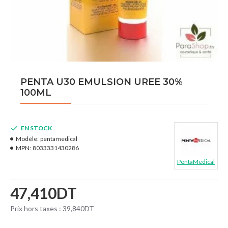
PENTA U30 EMULSION UREE 30%
100ML
EN STOCK
Modèle:
pentamedical
MPN:
8033331430286
PentaMedical
47,410DT
Prix hors taxes : 39,840DT