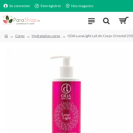
Se connecter
S'enregistrer
Nos magasins
Corps
Hydratation corps
ODA LunaLight Lait de Corps Oriental 25