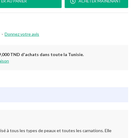
ER AU PANIER
ACHETER MAINENANT
-
Donnez votre avis
9,000 TND d'achats dans toute la Tunisie.
aison
é à tous les types de peaux et toutes les carnations. Elle