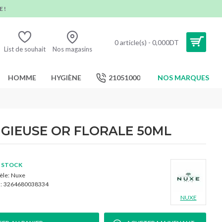
 !
0 article(s) - 0,000DT
List de souhait
Nos magasins
HOMME
HYGIÈNE
21051000
NOS MARQUES
IGIEUSE OR FLORALE 50ML
 STOCK
le:
Nuxe
:
3264680038334
NUXE