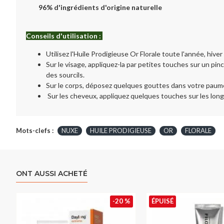
96% d'ingrédients d'origine naturelle
Conseils d'utilisation :
Utilisez l'Huile Prodigieuse Or Florale toute l'année, hive
Sur le visage, appliquez-la par petites touches sur un pin
des sourcils.
Sur le corps, déposez quelques gouttes dans votre paume 
Sur les cheveux, appliquez quelques touches sur les long
Mots-clefs :
NUXE
HUILE PRODIGIEUSE
OR
FLORALE
ONT AUSSI ACHETÉ
-20 %
ÉPUISÉ