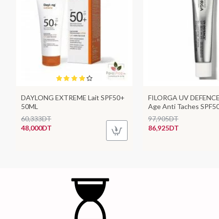
DAYLONG EXTREME Lait SPF50+
FILORGA UV DEFENCE 
50ML
Age Anti Taches SPF5
60,333DT
97,905DT
48,000DT
86,925DT