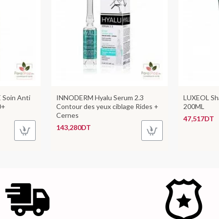
Soin Anti
INNODERM Hyalu Serum 2.3
LUXEOL Sh
0+
Contour des yeux ciblage Rides +
200ML
Cernes
47,517DT
143,280DT