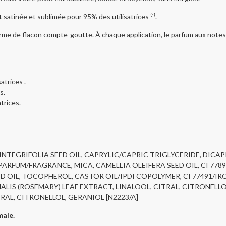
t satinée et sublimée pour 95% des utilisatrices ⁽¹⁾.
rme de flacon compte-goutte. À chaque application, le parfum aux notes f
atrices .
s.
trices.
NTEGRIFOLIA SEED OIL, CAPRYLIC/CAPRIC TRIGLYCERIDE, DICA
PARFUM/FRAGRANCE, MICA, CAMELLIA OLEIFERA SEED OIL, CI 778
D OIL, TOCOPHEROL, CASTOR OIL/IPDI COPOLYMER, CI 77491/IR
IS (ROSEMARY) LEAF EXTRACT, LINALOOL, CITRAL, CITRONELLO
RAL, CITRONELLOL, GERANIOL [N2223/A]
male.