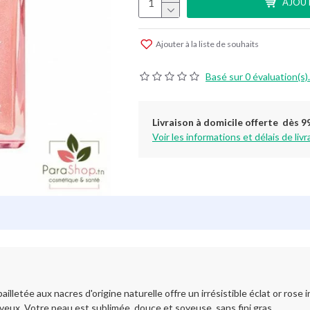
AJOUT
Ajouter à la liste de souhaits
Basé sur 0 évaluation(s).
Livraison à domicile offerte dès 9
Voir les informations et délais de livr
 aux nacres d'origine naturelle offre un irrésistible éclat or rose iris
eveux. Votre peau est sublimée, douce et soyeuse, sans fini gras.