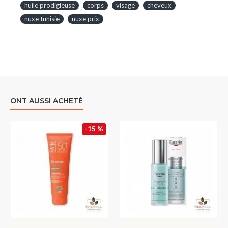
huile prodigieuse
corps
visage
cheveux
nuxe tunisie
nuxe prix
ONT AUSSI ACHETÉ
-15 %