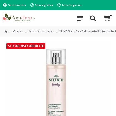
Se connecter
S'enregistrer
Nos magasins
Corps
Hydratation corps
NUXE Body Eau Delassante Parfumante
SELON DISPONIBILITÉ