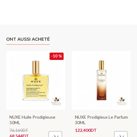
ONT AUSSI ACHETÉ
-10 %
NUXE Huile Prodigieuse
NUXE Prodigieux Le Parfum
50ML
30ML
122,400DT
76,160DT
68,544DT