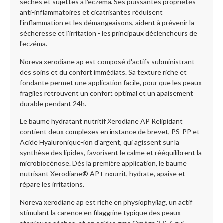
sèches et sujettes à l'eczéma. Ses puissantes propriétés
anti-inflammatoires et cicatrisantes réduisent
l'inflammation et les démangeaisons, aident à prévenir la
sécheresse et l'irritation - les principaux déclencheurs de
l'eczéma.
Noreva xerodiane ap est composé d'actifs subministrant
des soins et du confort immédiats. Sa texture riche et
fondante permet une application facile, pour que les peaux
fragiles retrouvent un confort optimal et un apaisement
durable pendant 24h.
Le baume hydratant nutritif Xerodiane AP Relipidant
contient deux complexes en instance de brevet, PS-PP et
Acide Hyaluronique-ion d'argent, qui agissent sur la
synthèse des lipides, favorisent le calme et rééquilibrent la
microbiocénose. Dès la première application, le baume
nutrisant Xerodiane® AP+ nourrit, hydrate, apaise et
répare les irritations.
Noreva xerodiane ap est riche en physiophyilag, un actif
stimulant la carence en filaggrine typique des peaux
atopiques sèches, et en acides gras Oméga 3 & 6 qui