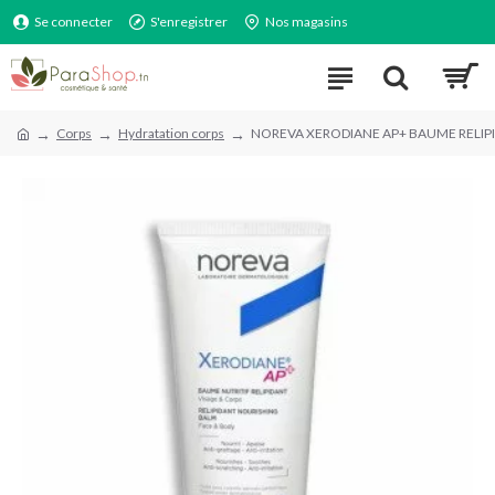
Se connecter
S'enregistrer
Nos magasins
Corps
Hydratation corps
NOREVA XERODIANE AP+ BAUME RELIP