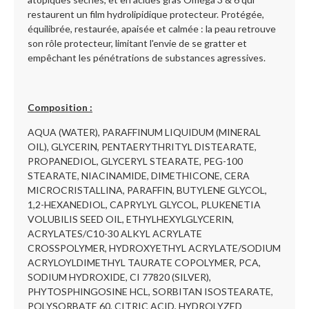
restaurent un film hydrolipidique protecteur. Protégée,
équilibrée, restaurée, apaisée et calmée : la peau retrouve
son rôle protecteur, limitant l'envie de se gratter et
empêchant les pénétrations de substances agressives.
Composition :
AQUA (WATER), PARAFFINUM LIQUIDUM (MINERAL
OIL), GLYCERIN, PENTAERYTHRITYL DISTEARATE,
PROPANEDIOL, GLYCERYL STEARATE, PEG-100
STEARATE, NIACINAMIDE, DIMETHICONE, CERA
MICROCRISTALLINA, PARAFFIN, BUTYLENE GLYCOL,
1,2-HEXANEDIOL, CAPRYLYL GLYCOL, PLUKENETIA
VOLUBILIS SEED OIL, ETHYLHEXYLGLYCERIN,
ACRYLATES/C10-30 ALKYL ACRYLATE
CROSSPOLYMER, HYDROXYETHYL ACRYLATE/SODIUM
ACRYLOYLDIMETHYL TAURATE COPOLYMER, PCA,
SODIUM HYDROXIDE, CI 77820 (SILVER),
PHYTOSPHINGOSINE HCL, SORBITAN ISOSTEARATE,
POLYSORBATE 60, CITRIC ACID, HYDROLYZED