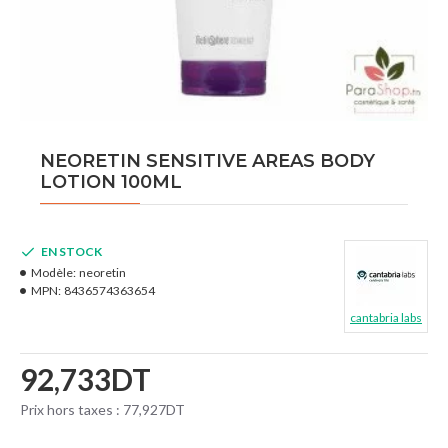
NEORETIN SENSITIVE AREAS BODY
LOTION 100ML
EN STOCK
Modèle:
neoretin
MPN:
8436574363654
cantabria labs
92,733DT
Prix hors taxes : 77,927DT