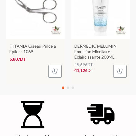
TITANIA Ciseau Pince a
DERMEDIC MELUMIN
Epiler - 1069
Emulsion Micellaire
Eclaircissante 200ML
5,807DT
45,696DT
41,126DT