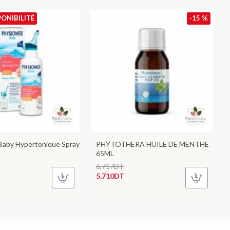
PONIBILITÉ
-15 %
Baby Hypertonique Spray
PHYTOTHERA HUILE DE MENTHE
65ML
6,717DT
5,710DT