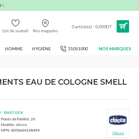
 !
0 article(s) - 0,000DT
List de souhait
Nos magasins
HOMME
HYGIÈNE
21051000
NOS MARQUES
ENTS EAU DE COLOGNE SMELL
EN STOCK
Points de fidélité:
20
Modèle:
chicco
MPN:
8058664138494
Chicco