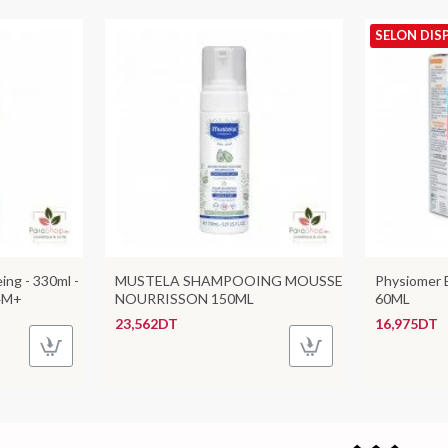
SELON DIS
ing - 330ml -
MUSTELA SHAMPOOING MOUSSE
Physiomer 
 4M+
NOURRISSON 150ML
60ML
23,562DT
16,975DT