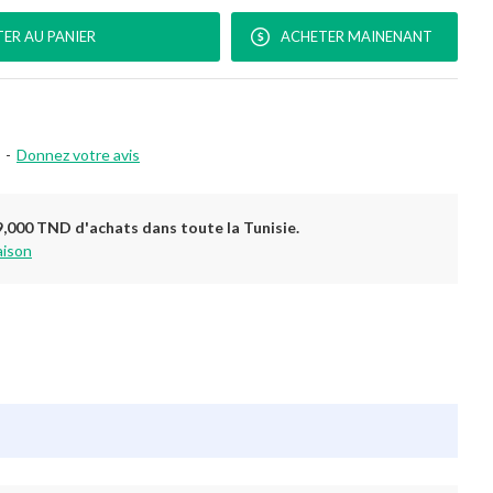
ER AU PANIER
ACHETER MAINENANT
-
Donnez votre avis
9,000 TND d'achats dans toute la Tunisie.
aison