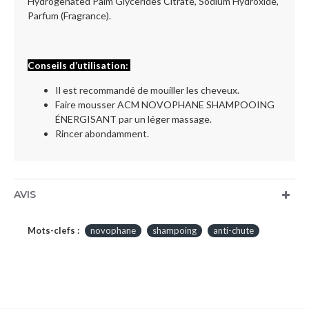
Hydrogenated Palm Glycerides Citrate, Sodium Hydroxide,
Parfum (Fragrance).​
Conseils d’utilisation:
Il est recommandé de mouiller les cheveux.
Faire mousser ACM NOVOPHANE SHAMPOOING
ÉNERGISANT par un léger massage.
Rincer abondamment.
AVIS
Mots-clefs :
novophane
shampoing
anti-chute