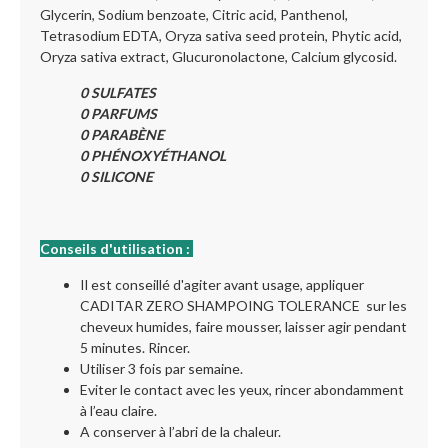
Glycerin, Sodium benzoate, Citric acid, Panthenol,
Tetrasodium EDTA, Oryza sativa seed protein, Phytic acid,
Oryza sativa extract, Glucuronolactone, Calcium glycosid.
0 SULFATES
0 PARFUMS
0 PARABÈNE
0 PHÉNOXYÉTHANOL
0 SILICONE
Conseils d'utilisation :
Il est conseillé d'agiter avant usage, appliquer
CADITAR ZERO SHAMPOING TOLERANCE sur les
cheveux humides, faire mousser, laisser agir pendant
5 minutes. Rincer.
Utiliser 3 fois par semaine.
Eviter le contact avec les yeux, rincer abondamment
à l’eau claire.
A conserver à l’abri de la chaleur.