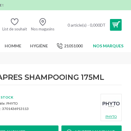
 !
0 article(s) - 0,000DT
List de souhait
Nos magasins
HOMME
HYGIÈNE
21051000
NOS MARQUES
APRES SHAMPOOING 175ML
 STOCK
le:
PHYTO
:
3701436913113
PHYTO