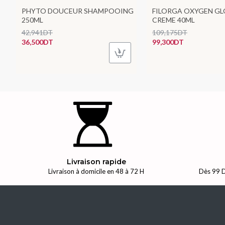
PHYTO DOUCEUR SHAMPOOING
FILORGA OXYGEN G
250ML
CREME 40ML
42,941DT
109,175DT
36,500DT
99,300DT
Livraison rapide
Livraison à domicile en 48 à 72 H
Dès 99 D