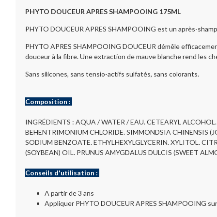
PHYTO DOUCEUR APRES SHAMPOOING 175ML
PHYTO DOUCEUR APRES SHAMPOOING est un après-shampooing quo
PHYTO APRES SHAMPOOING DOUCEUR démêle efficacement les cheve
douceur à la fibre. Une extraction de mauve blanche rend les che
Sans silicones, sans tensio-actifs sulfatés, sans colorants.
Composition :
INGRÉDIENTS : AQUA / WATER / EAU. CETEARYL ALCOHO
BEHENTRIMONIUM CHLORIDE. SIMMONDSIA CHINENSIS (JO
SODIUM BENZOATE. ETHYLHEXYLGLYCERIN. XYLITOL. CIT
(SOYBEAN) OIL. PRUNUS AMYGDALUS DULCIS (SWEET ALMO
Conseils d'utilisation :
A partir de 3 ans
Appliquer PHYTO DOUCEUR APRES SHAMPOOING sur les lon