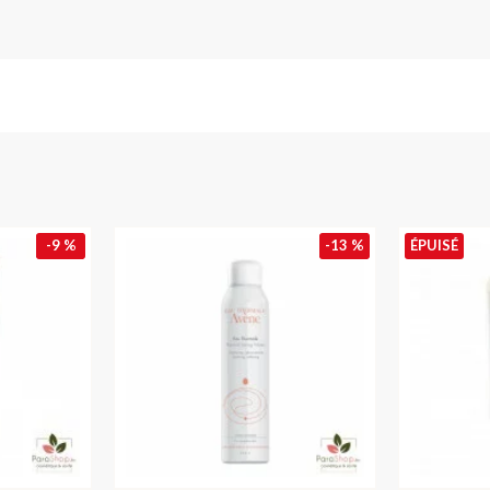
-9 %
-13 %
ÉPUISÉ