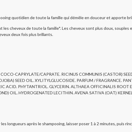
tidien de toute la famille qui démêle en douceur et apporte brillan
ux de toute la famille*. Les cheveux sont plus doux, souples et brill
veux deux fois plus brillants.
L. COCO-CAPRYLATE/CAPRATE. RICINUS COMMUNIS (CASTOR) SEE
JOBA) SEED OIL. XYLITYLGLUCOSIDE. PARFUM / FRAGRANCE. P
RIC ACID. PHYTANTRIOL. GLYCERIN. ALTHAEA OFFICINALIS ROOT
ND) OIL. HYDROGENATED LECITHIN. AVENA SATIVA (OAT) KERNE
gueurs après le shampooing, laisser poser 1 à 2 minutes, puis rinc