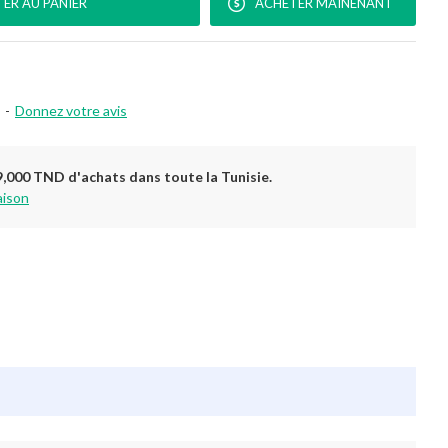
ER AU PANIER
ACHETER MAINENANT
-
Donnez votre avis
9,000 TND d'achats dans toute la Tunisie.
aison