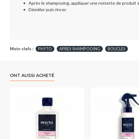
Après le shampooing, appliquer une noisette de produit su
Démêler puis rincer.
Mots-clefs :
PHYTO
APRES SHAMPOOING
BOUCLES
ONT AUSSI ACHETÉ