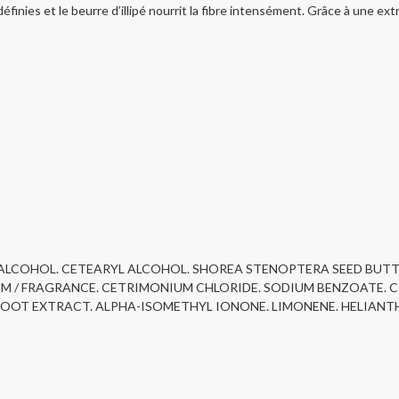
edéfinies et le beurre d’illipé nourrit la fibre intensément. Grâce à une 
YL ALCOHOL. CETEARYL ALCOHOL. SHOREA STENOPTERA SEED BU
M / FRAGRANCE. CETRIMONIUM CHLORIDE. SODIUM BENZOATE. CI
ROOT EXTRACT. ALPHA-ISOMETHYL IONONE. LIMONENE. HELIANTHU