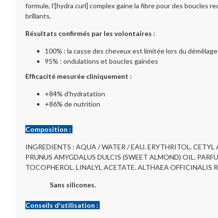
formule, l’[hydra curl] complex gaine la fibre pour des boucles r
brillants.
Résultats confirmés par les volontaires :
100% : la casse des cheveux est limitée lors du démêlage
95% : ondulations et boucles gainées
Efficacité mesurée cliniquement :
+84% d’hydratation
+86% de nutrition
Composition :
INGREDIENTS : AQUA / WATER / EAU. ERYTHRITOL. CET
PRUNUS AMYGDALUS DULCIS (SWEET ALMOND) OIL. PARFU
TOCOPHEROL. LINALYL ACETATE. ALTHAEA OFFICINALIS 
Sans silicones.
Conseils d'utilisation :