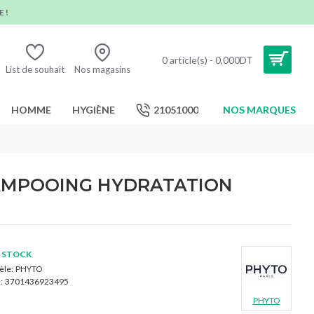
 !
0 article(s) - 0,000DT
List de souhait
Nos magasins
HOMME
HYGIÈNE
21051000
NOS MARQUES
AMPOOING HYDRATATION
 STOCK
le:
PHYTO
:
3701436923495
PHYTO