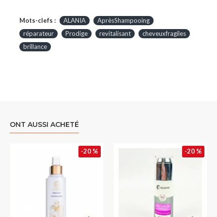
Mots-clefs :
ALANIA
AprèsShampooing
réparateur
Prodige
revitalisant
cheveuxfragiles
brillance
ONT AUSSI ACHETÉ
-20 %
-20 %