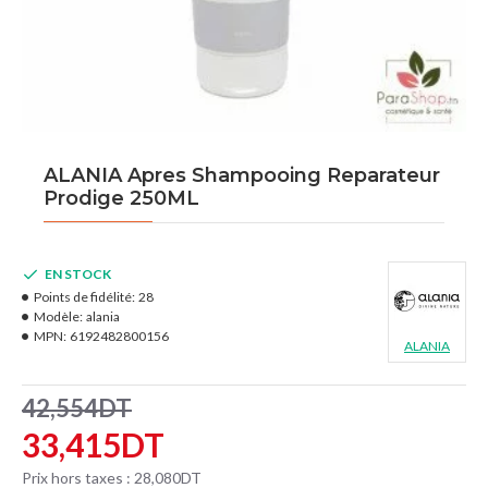
ALANIA Apres Shampooing Reparateur
Prodige 250ML
EN STOCK
Points de fidélité:
28
Modèle:
alania
MPN:
6192482800156
ALANIA
42,554DT
33,415DT
Prix hors taxes : 28,080DT