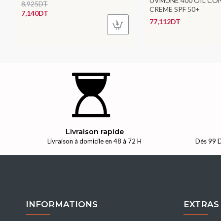
UVMUNE 400 OIL CO
8,925DT
CREME SPF 50+
7,140DT
77,112DT
Livraison rapide
Livraison à domicile en 48 à 72 H
Dès 99 D
INFORMATIONS
EXTRAS