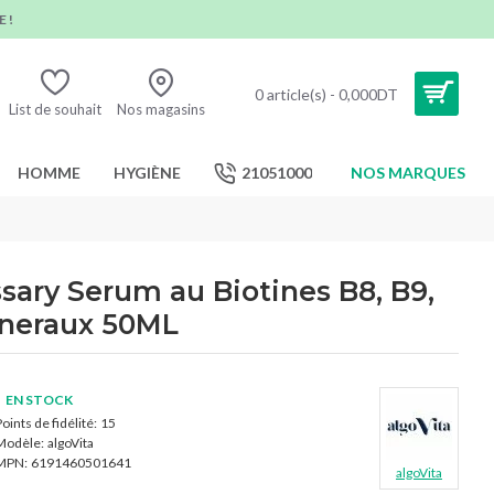
 !
0 article(s) - 0,000DT
List de souhait
Nos magasins
HOMME
HYGIÈNE
21051000
NOS MARQUES
sary Serum au Biotines B8, B9,
ineraux 50ML
EN STOCK
oints de fidélité:
15
Modèle:
algoVita
MPN:
6191460501641
algoVita