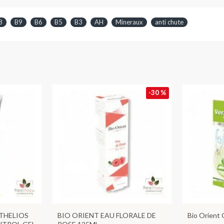
8
B9
B6
B5
B3
AH
Mineraux
anti chute
-30 %
THELIOS
BIO ORIENT EAU FLORALE DE
Bio Orient