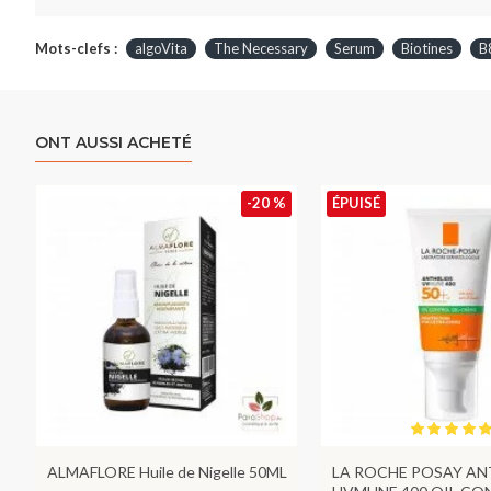
Mots-clefs :
algoVita
The Necessary
Serum
Biotines
B
ONT AUSSI ACHETÉ
-20 %
ÉPUISÉ
ALMAFLORE Huile de Nigelle 50ML
LA ROCHE POSAY AN