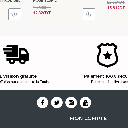
NTROL GEL
ROSE 125ML
22,589DT
17,608DT
15,812DT
12,326DT
Livraison gratuite
Paiement 100% sécu
T d'achat dans toute la Tunisie
Paiement à la livraiso
MON COMPTE