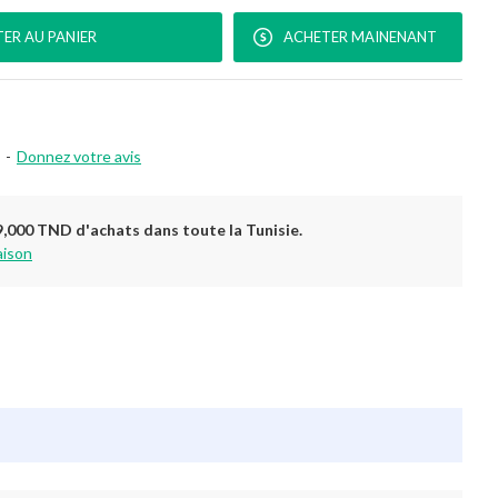
ER AU PANIER
ACHETER MAINENANT
-
Donnez votre avis
9,000 TND d'achats dans toute la Tunisie.
aison