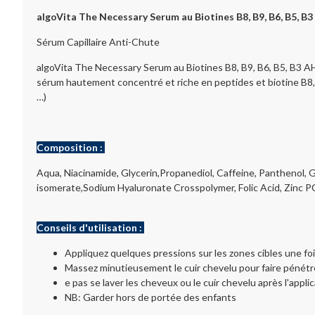
algoVita The Necessary Serum au Biotines B8, B9, B6, B5, 
Sérum Capillaire Anti-Chute
algoVita The Necessary Serum au Biotines B8, B9, B6, B5, B3 AH
sérum hautement concentré et riche en peptides et biotine B8, 
…)
Composition :
Aqua, Niacinamide, Glycerin,Propanediol, Caffeine, Panthenol, G
isomerate,Sodium Hyaluronate Crosspolymer, Folic Acid, Zinc PCA
Conseils d'utilisation :
Appliquez quelques pressions sur les zones cibles une fois 
Massez minutieusement le cuir chevelu pour faire pénétr
e pas se laver les cheveux ou le cuir chevelu après l'applic
NB: Garder hors de portée des enfants