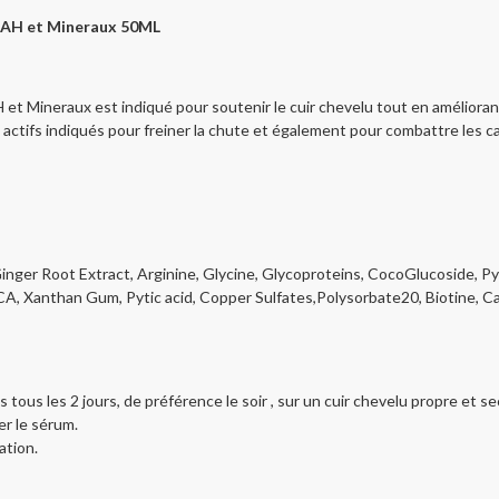
B3 AH et Mineraux 50ML
 et Mineraux est indiqué pour soutenir le cuir chevelu tout en améliora
actifs indiqués pour freiner la chute et également pour combattre les 
inger Root Extract, Arginine, Glycine, Glycoproteins, CocoGlucoside, Pyr
, Xanthan Gum, Pytic acid, Copper Sulfates,Polysorbate20, Biotine, Capr
tous les 2 jours, de préférence le soir , sur un cuir chevelu propre et se
er le sérum.
ation.