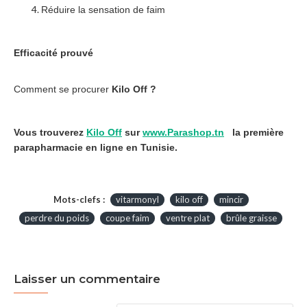
Réduire la sensation de faim
Efficacité prouvé
Comment se procurer
Kilo Off ?
Vous trouverez
Kilo Off
sur
www.Parashop.tn
la première
parapharmacie en ligne en Tunisie.
Mots-clefs :
vitarmonyl
kilo off
mincir
perdre du poids
coupe faim
ventre plat
brûle graisse
Laisser un commentaire