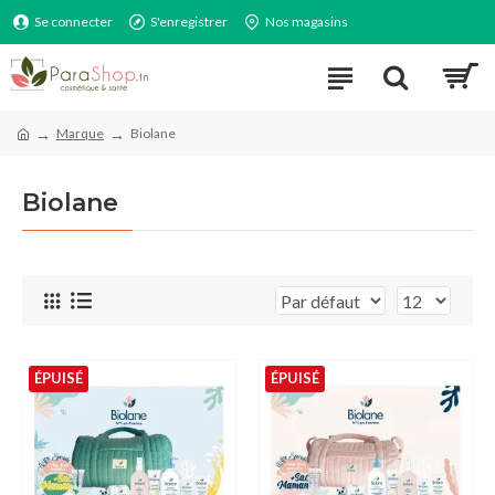
Se connecter
S'enregistrer
Nos magasins
Marque
Biolane
Biolane
ÉPUISÉ
ÉPUISÉ