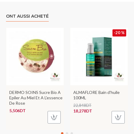
ONT AUSSI ACHETÉ
-20 %
DERMO SOINS Sucre Bio A
ALMAFLORE Bain d'huile
Epiler Au Miel Et A L'essence
100ML
De Rose
22,848DT
5,506DT
18,278DT