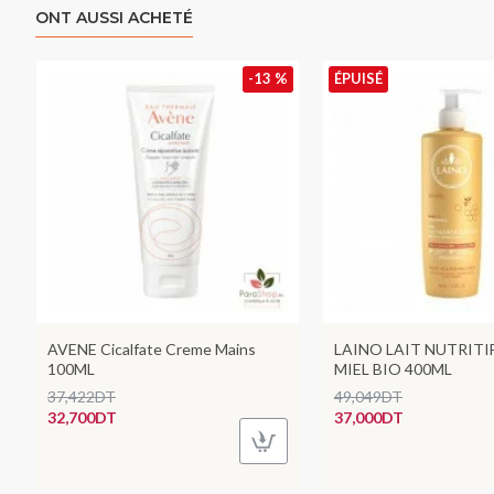
ONT AUSSI ACHETÉ
-13 %
ÉPUISÉ
AVENE Cicalfate Creme Mains
LAINO LAIT NUTRIT
100ML
MIEL BIO 400ML
37,422DT
49,049DT
32,700DT
37,000DT