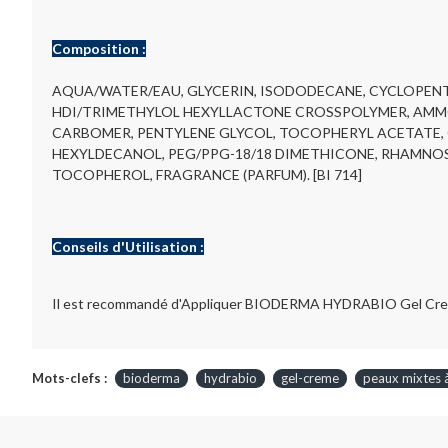
Composition :
AQUA/WATER/EAU, GLYCERIN, ISODODECANE, CYCLOPENT
HDI/TRIMETHYLOL HEXYLLACTONE CROSSPOLYMER, AMM
CARBOMER, PENTYLENE GLYCOL, TOCOPHERYL ACETATE, C1
HEXYLDECANOL, PEG/PPG-18/18 DIMETHICONE, RHAMNOSE
TOCOPHEROL, FRAGRANCE (PARFUM). [BI 714]
Conseils d'Utilisation :
Il est recommandé d'Appliquer BIODERMA HYDRABIO Gel Creme ma
Mots-clefs :
bioderma
hydrabio
gel-creme
peaux mixtes 