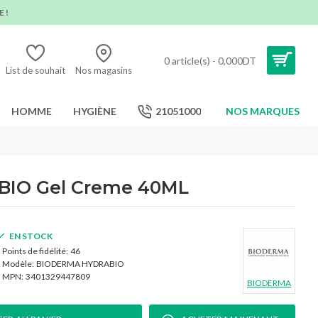
 !
0 article(s) - 0,000DT
List de souhait
Nos magasins
HOMME
HYGIÈNE
21051000
NOS MARQUES
IO Gel Creme 40ML
EN STOCK
Points de fidélité:
46
Modèle:
BIODERMA HYDRABIO
MPN:
3401329447809
BIODERMA