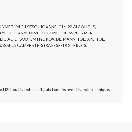
OLYMETHYLSILSESQUIOXANE, C14-22 ALCOHOLS,
KYL CETEARYL DIMETHICONE CROSSPOLYMER,
LIC ACID, SODIUM HYDROXIDE, MANNITOL, XYLITOL,
RASSICA CAMPESTRIS (RAPESEED) STEROLS,
H2O ou Hydrabio Lait puis tonifiés avec Hydrabio Tonique.