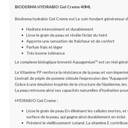
BIODERMA HYDRABIO Gel Creme 40ML
Biodrema hydrabio Gel Creme est Le soin fondant générateur d'
Hydrate intensément et durablement
Lisse le grain de peau et révèle l'éclat du teint
Apporte une sensation de fraîcheur et de confort
Parfum frais et léger
Très bonne tolérance
Le complexe biologique breveté Aquagenium™ est un réel généra
La Vitamine PP renforce la résistance de la peau et son impermé
L’extrait de pépin de pomme stimule l'expression des "Aquaporine
Grâce à une émulsion inspirée de la structure de l’épiderme, l
La peau retrouve ainsi ses capacités naturelles d’hydration pou
HYDRABIO Gel Creme :
Lisse le grain de peau En éliminant les cellules mortes, et
surface de la peau, qui gagne ainsi durablement en éclat.
Prévient le vieillissement cutané: La vitamine E contribue 