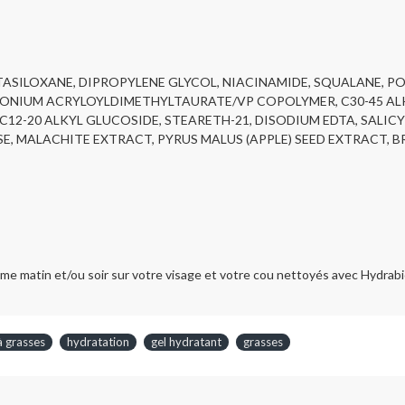
ASILOXANE, DIPROPYLENE GLYCOL, NIACINAMIDE, SQUALANE, P
ONIUM ACRYLOYLDIMETHYLTAURATE/VP COPOLYMER, C30-45 AL
2-20 ALKYL GLUCOSIDE, STEARETH-21, DISODIUM EDTA, SALICY
, MALACHITE EXTRACT, PYRUS MALUS (APPLE) SEED EXTRACT, B
tin et/ou soir sur votre visage et votre cou nettoyés avec Hydrabio 
à grasses
hydratation
gel hydratant
grasses