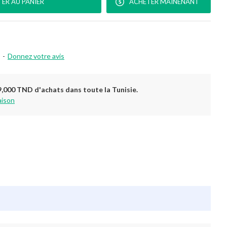
ER AU PANIER
ACHETER MAINENANT
-
Donnez votre avis
9,000 TND d'achats dans toute la Tunisie.
aison