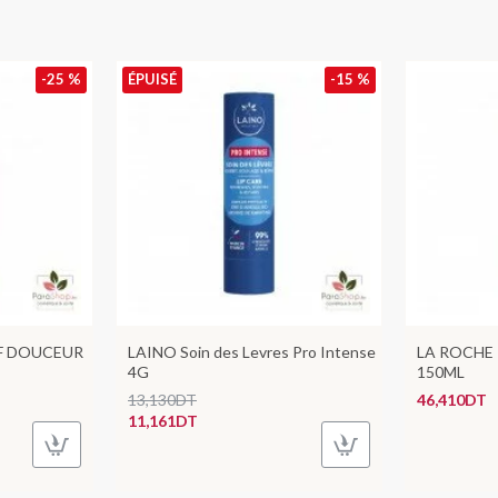
-25 %
ÉPUISÉ
-15 %
IF DOUCEUR
LAINO Soin des Levres Pro Intense
LA ROCHE
4G
150ML
13,130DT
46,410DT
11,161DT