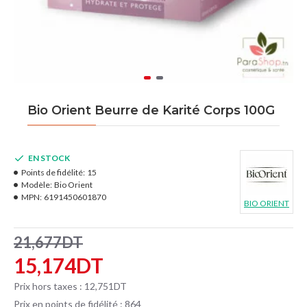
Bio Orient Beurre de Karité Corps 100G
EN STOCK
Points de fidélité:
15
Modèle:
Bio Orient
MPN:
6191450601870
BIO ORIENT
21,677DT
15,174DT
Prix hors taxes : 12,751DT
Prix en points de fidélité : 864