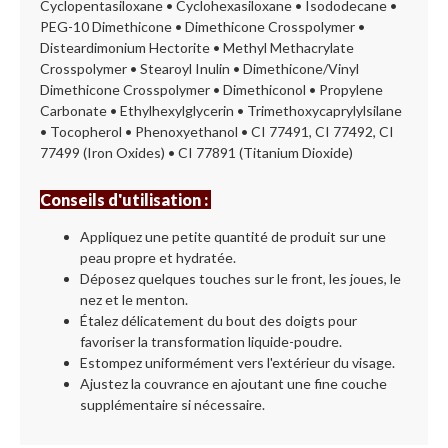
Cyclopentasiloxane • Cyclohexasiloxane • Isododecane •
PEG-10 Dimethicone • Dimethicone Crosspolymer •
Disteardimonium Hectorite • Methyl Methacrylate
Crosspolymer • Stearoyl Inulin • Dimethicone/Vinyl
Dimethicone Crosspolymer • Dimethiconol • Propylene
Carbonate • Ethylhexylglycerin • Trimethoxycaprylylsilane
• Tocopherol • Phenoxyethanol • CI 77491, CI 77492, CI
77499 (Iron Oxides) • CI 77891 (Titanium Dioxide)
Conseils d'utilisation :
Appliquez une petite quantité de produit sur une
peau propre et hydratée.
Déposez quelques touches sur le front, les joues, le
nez et le menton.
Étalez délicatement du bout des doigts pour
favoriser la transformation liquide-poudre.
Estompez uniformément vers l'extérieur du visage.
Ajustez la couvrance en ajoutant une fine couche
supplémentaire si nécessaire.