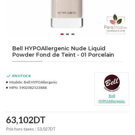
Bell HYPOAllergenic Nude Liquid
Powder Fond de Teint - 01 Porcelain
EN STOCK
Modèle:
Bell HYPOAllergenic
MPN:
5902082523888
Bell
HYPOAllergenic
63,102DT
Prix hors taxes : 53,027DT