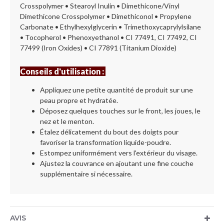
Crosspolymer • Stearoyl Inulin • Dimethicone/Vinyl
Dimethicone Crosspolymer • Dimethiconol • Propylene
Carbonate • Ethylhexylglycerin • Trimethoxycaprylylsilane
• Tocopherol • Phenoxyethanol • CI 77491, CI 77492, CI
77499 (Iron Oxides) • CI 77891 (Titanium Dioxide)
Conseils d'utilisation :
Appliquez une petite quantité de produit sur une
peau propre et hydratée.
Déposez quelques touches sur le front, les joues, le
nez et le menton.
Étalez délicatement du bout des doigts pour
favoriser la transformation liquide-poudre.
Estompez uniformément vers l'extérieur du visage.
Ajustez la couvrance en ajoutant une fine couche
supplémentaire si nécessaire.
AVIS