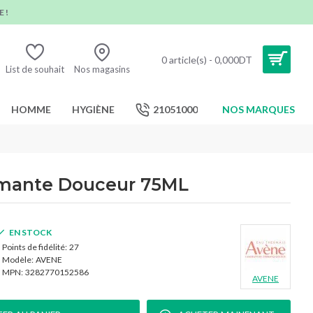
 !
0 article(s) - 0,000DT
List de souhait
Nos magasins
HOMME
HYGIÈNE
21051000
NOS MARQUES
mante Douceur 75ML
EN STOCK
Points de fidélité:
27
Modèle:
AVENE
MPN:
3282770152586
AVENE