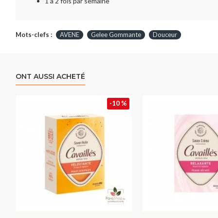
1 à 2 fois par semaine
Mots-clefs :
AVENE
Gelee Gommante
Douceur
ONT AUSSI ACHETÉ
-10 %