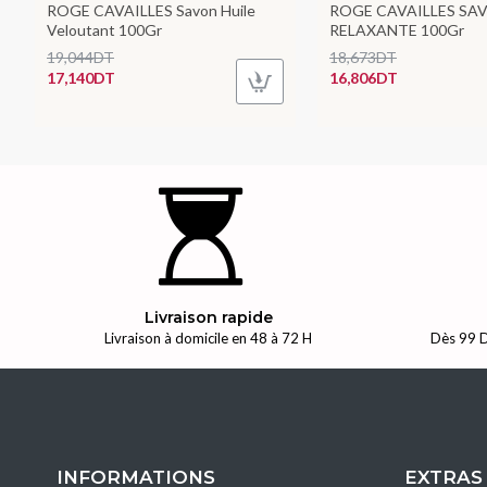
ROGE CAVAILLES Savon Huile
ROGE CAVAILLES SA
Veloutant 100Gr
RELAXANTE 100Gr
19,044DT
18,673DT
17,140DT
16,806DT
Livraison rapide
Livraison à domicile en 48 à 72 H
Dès 99 D
INFORMATIONS
EXTRAS