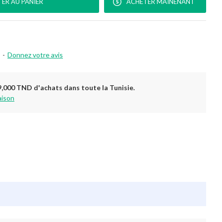
ER AU PANIER
ACHETER MAINENANT
-
Donnez votre avis
9,000 TND d'achats dans toute la Tunisie.
aison