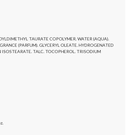
LOYLDIMETHYL TAURATE COPOLYMER. WATER (AQUA).
AGRANCE (PARFUM). GLYCERYL OLEATE. HYDROGENATED
TAN ISOSTEARATE. TALC. TOCOPHEROL. TRISODIUM
z.