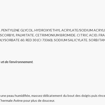
N. PENTYLENE GLYCOL. HYDROXYETHYL ACRYLATE/SODIUM ACRY
ASCORBYL PALMITATE. CETRIMONIUM BROMIDE. CITRIC ACID. FR
OLYSORBATE 60. RED 30 (CI 73360). SODIUM SALICYLATE. SORBI
et de l’environnement.
ne peau humidifiée, massez délicatement du bout des doigts puis rince
Thermale Avène pour plus de douceur.