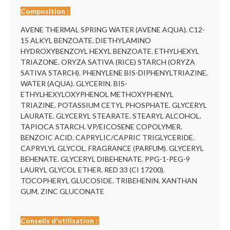
Composition :
AVENE THERMAL SPRING WATER (AVENE AQUA). C12-
15 ALKYL BENZOATE. DIETHYLAMINO
HYDROXYBENZOYL HEXYL BENZOATE. ETHYLHEXYL
TRIAZONE. ORYZA SATIVA (RICE) STARCH (ORYZA
SATIVA STARCH). PHENYLENE BIS-DIPHENYLTRIAZINE.
WATER (AQUA). GLYCERIN. BIS-
ETHYLHEXYLOXYPHENOL METHOXYPHENYL
TRIAZINE. POTASSIUM CETYL PHOSPHATE. GLYCERYL
LAURATE. GLYCERYL STEARATE. STEARYL ALCOHOL.
TAPIOCA STARCH. VP/EICOSENE COPOLYMER.
BENZOIC ACID. CAPRYLIC/CAPRIC TRIGLYCERIDE.
CAPRYLYL GLYCOL. FRAGRANCE (PARFUM). GLYCERYL
BEHENATE. GLYCERYL DIBEHENATE. PPG-1-PEG-9
LAURYL GLYCOL ETHER. RED 33 (CI 17200).
TOCOPHERYL GLUCOSIDE. TRIBEHENIN. XANTHAN
GUM. ZINC GLUCONATE
Conseils d'utilisation :