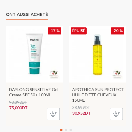
ONT AUSSI ACHETÉ
-17 %
ÉPUISÉ
-20 %
DAYLONG SENSITIVE Gel
APOTHICA SUN PROTECT
Creme SPF 50+ 100ML
HUILE D'ETE CHEVEUX
150ML
90,392DT
75,000DT
38,599DT
30,952DT