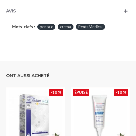
AVIS
Mots-clefs :
penta c
crema
PentaMedical
ONT AUSSI ACHETÉ
-10 %
ÉPUISÉ
-10 %