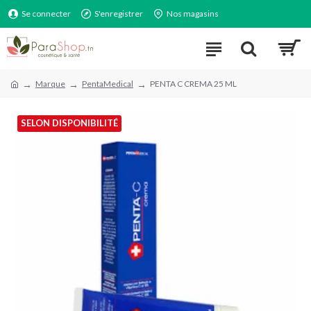
Se connecter
S'enregistrer
Nos magasins
Marque
PentaMedical
PENTA C CREMA 25 ML
SELON DISPONIBILITÉ