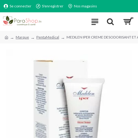
Se connecter
S'enregistrer
Nos magasins
Marque
PentaMedical
MEDILEN IPER CREME DESODORISANT ET 