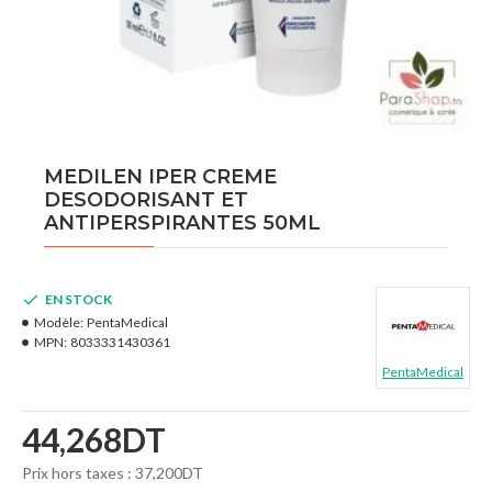
MEDILEN IPER CREME
DESODORISANT ET
ANTIPERSPIRANTES 50ML
EN STOCK
Modèle:
PentaMedical
MPN:
8033331430361
PentaMedical
44,268DT
Prix hors taxes : 37,200DT