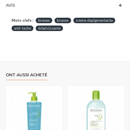
AVIS
Mots-clefs :
brunex
brunex
creme depigmentante
anti-tache
éclaircissante
ONT AUSSI ACHETÉ