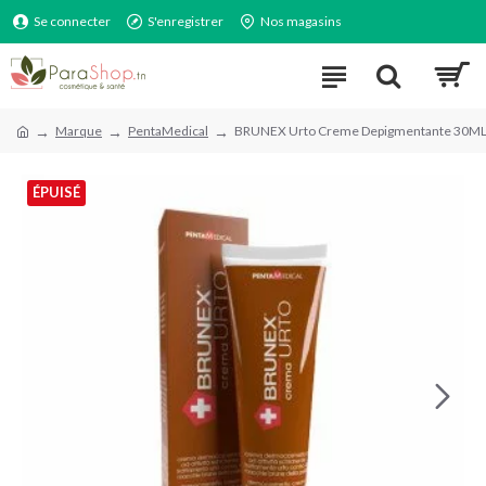
Se connecter
S'enregistrer
Nos magasins
Marque
PentaMedical
BRUNEX Urto Creme Depigmentante 30M
ÉPUISÉ