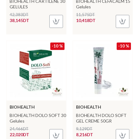
BIOHEALTH CARTILENE 30
BIOHEALTH CEFACALM 15
GELULES
Gelules
42,383DT
11,575DT
38,145DT
10,418DT
-10 %
-10 %
BIOHEALTH
BIOHEALTH
BIOHEALTH DOLO SOFT 30
BIOHEALTH DOLO SOFT
Gelules
GEL CREME 50GR
24,466DT
9,129DT
22,020DT
8,216DT