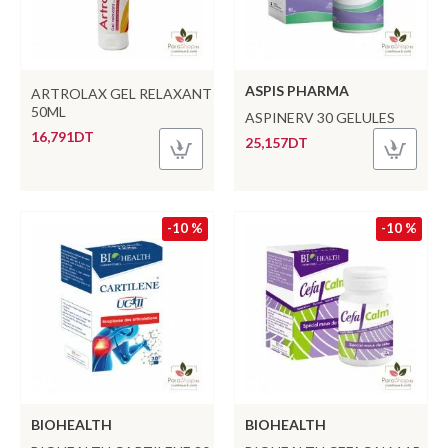
ASPIS PHARMA
ARTROLAX GEL RELAXANT
50ML
ASPINERV 30 GELULES
16,791DT
25,157DT
-10 %
-10 %
BIOHEALTH
BIOHEALTH