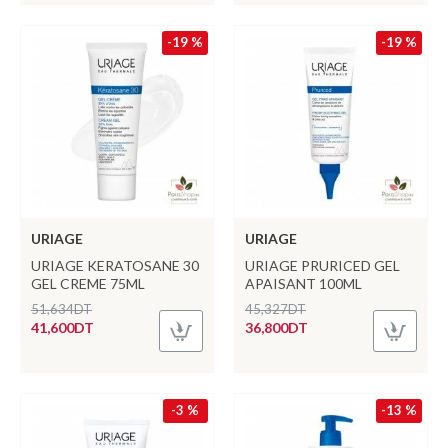
-19 %
-19 %
URIAGE
URIAGE
URIAGE KERATOSANE 30
URIAGE PRURICED GEL
GEL CREME 75ML
APAISANT 100ML
51,634DT
45,327DT
41,600DT
36,800DT
-3 %
-13 %