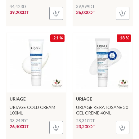
44,423DT
39,999DT
39,200DT
36,000DT
-21 %
-18 %
URIAGE
URIAGE
URIAGE COLD CREAM
URIAGE KERATOSANE 30
100ML
GEL CREME 40ML
33,249DT
28,310DT
26,400DT
23,200DT