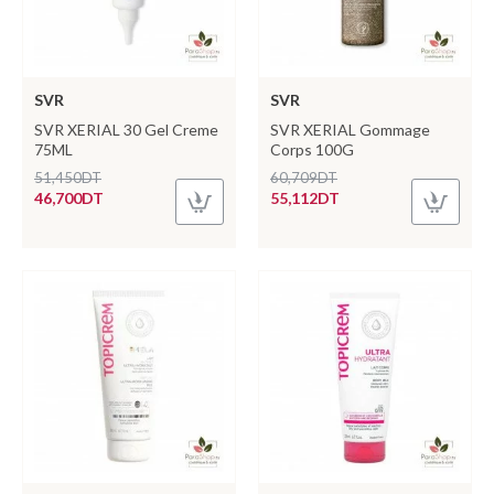
SVR
SVR
SVR XERIAL 30 Gel Creme
SVR XERIAL Gommage
75ML
Corps 100G
51,450DT
60,709DT
46,700DT
55,112DT