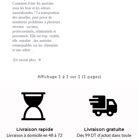
Comment éviter les auréoles
sous les bras et les odeurs
nauséabondes ? La transpiration
des aisselles, peut poser de
nombreux problèmes à plusieurs
niveaux : sociaux,
professionnels, relationnels et
personnels. Elle est trop visible,
elle entraîne : des auréoles
remarquables sur les vêtements
et une odeur ..
En savoir plus
Affichage 1 à 1 sur 1 (1 pages)
Livraison rapide
Livraison gratuite
Livraison à domicile en 48 à 72
Dès 99 DT d'achat dans toute