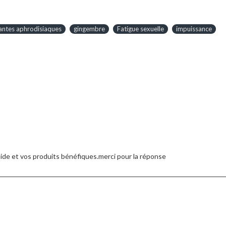
antes aphrodisiaques
gingembre
Fatigue sexuelle
impuissance
e aide et vos produits bénéfiques.merci pour la réponse