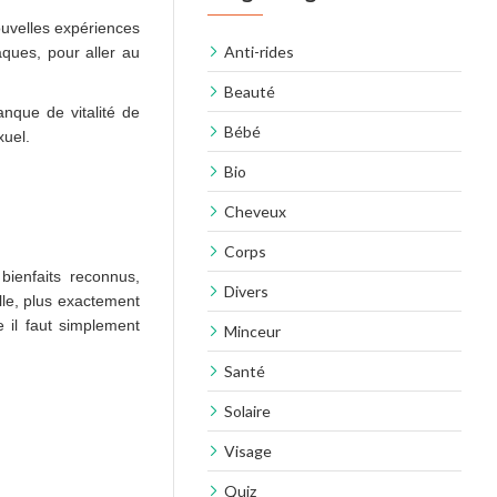
ouvelles expériences
Anti-rides
aques, pour aller au
Beauté
anque de vitalité de
Bébé
xuel.
Bio
Cheveux
Corps
ienfaits reconnus,
Divers
lle, plus exactement
 il faut simplement
Minceur
Santé
Solaire
Visage
Quiz