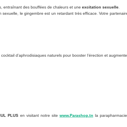
ps, entraînant des bouffées de chaleurs et une
excitation sexuelle
.
n sexuelle, le gingembre est un retardant très efficace. Votre partenair
 cocktail d’aphrodisiaques naturels pour booster l’érection et augmenter
MUL PLUS
en visitant notre site
www.Parashop.tn
la parapharmacie 