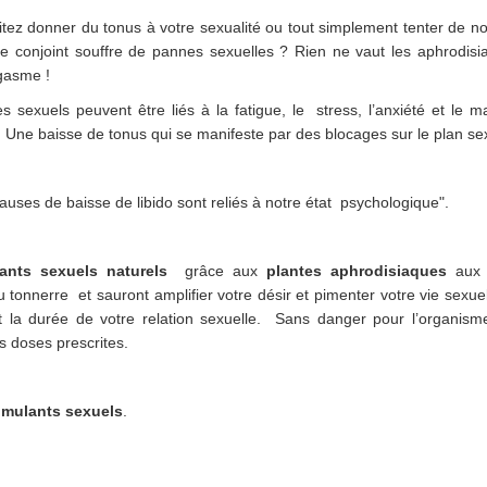
tez donner du tonus à votre sexualité ou tout simplement tenter de n
tre conjoint souffre de pannes sexuelles ? Rien ne vaut les aphrodisi
rgasme !
s sexuels peuvent être liés à la fatigue, le stress, l’anxiété et le m
. Une baisse de tonus qui se manifeste par des blocages sur le plan se
auses de baisse de libido sont reliés à notre état psychologique".
ants sexuels naturels
grâce aux
plantes aphrodisiaques
aux b
 tonnerre et sauront amplifier votre désir et pimenter votre vie sexue
et la durée de votre relation sexuelle. Sans danger pour l’organisme
s doses prescrites.
imulants sexuels
.