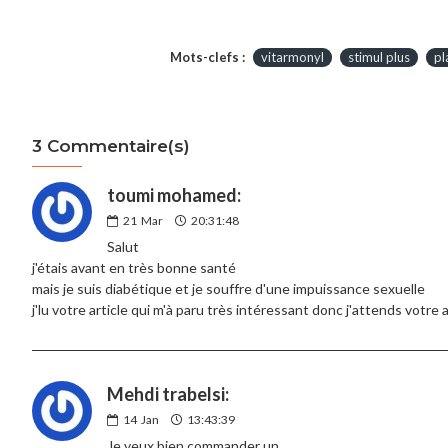
Mots-clefs :
vitarmonyl
stimul plus
pl
3 Commentaire(s)
toumi mohamed:
21
Mar
20:31:48
Salut
j'étais avant en très bonne santé
mais je suis diabétique et je souffre d'une impuissance sexuelle
j'lu votre article qui m'à paru très intéressant donc j'attends votr
Mehdi trabelsi:
14
Jan
13:43:39
Je veux bien commander un