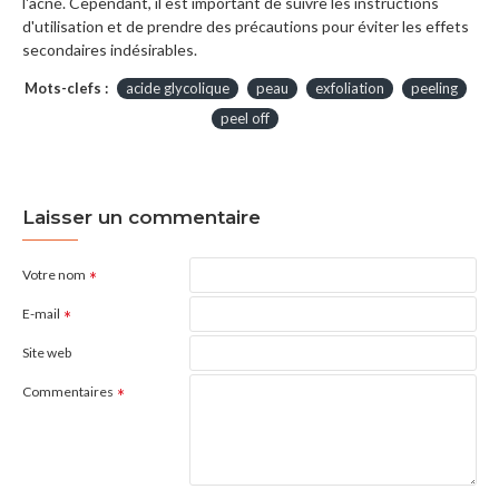
l'acné. Cependant, il est important de suivre les instructions
d'utilisation et de prendre des précautions pour éviter les effets
secondaires indésirables.
Mots-clefs :
acide glycolique
peau
exfoliation
peeling
peel off
Laisser un commentaire
Votre nom
E-mail
Site web
Commentaires